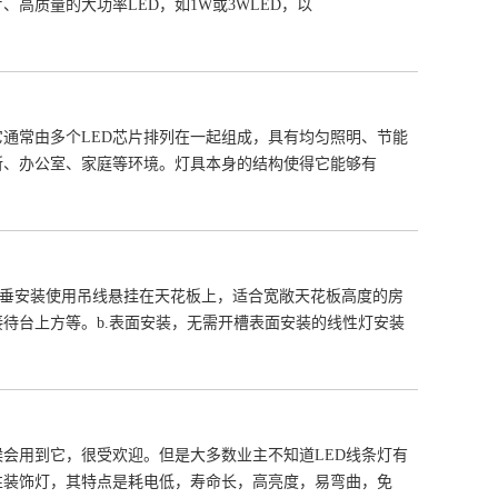
高质量的大功率LED，如1W或3WLED，以
它通常由多个LED芯片排列在一起组成，具有均匀照明、节能
所、办公室、家庭等环境。灯具本身的结构使得它能够有
悬垂安装使用吊线悬挂在天花板上，适合宽敞天花板高度的房
待台上方等。b.表面安装，无需开槽表面安装的线性灯安装
候会用到它，很受欢迎。但是大多数业主不知道LED线条灯有
性装饰灯，其特点是耗电低，寿命长，高亮度，易弯曲，免