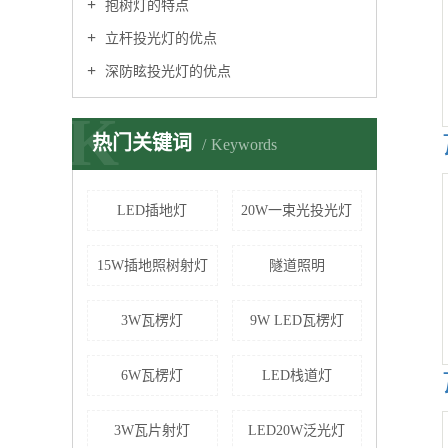
抱树灯的特点
立杆投光灯的优点
深防眩投光灯的优点
K
热门关键词
Keywords
LED插地灯
20W一束光投光灯
15W插地照树射灯
隧道照明
3W瓦楞灯
9W LED瓦楞灯
6W瓦楞灯
LED栈道灯
3W瓦片射灯
LED20W泛光灯