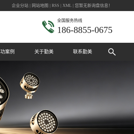
企业分站
|
网站地图
|
RSS
|
XML
|
您暂无新询盘信息！
全国服务热线
186-8855-0675
成功案例
关于勤美
联系勤美
业广场亮化
公司简介
政工程亮化
联系我们
宅楼盘亮化
桥梁亮化
建筑亮化
公园亮化