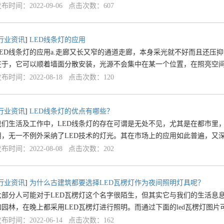
布时间：2022-09-06 点击次数：607
行业资讯
]
LED线条灯的应用
LED线条灯的应用a.走廊又长又窄的通道走廊，本身采光就不好而且还压
在于，它可以顺着墙面分散安装，光源不会集中在某一个位置，在照亮空
布时间：2022-08-18 点击次数：120
行业资讯
]
LED线条灯的优点有哪些？
我们生活及工作中，LED线条灯的存在可谓是无处不见，尤其是在都市里
用，无一不例外采纳了LED技术的灯光。其在市场上的应用如此普遍，又
布时间：2022-08-08 点击次数：202
行业资讯
]
为什么古建筑都要选择LED瓦楞灯作为夜间照明灯具呢？
大部分人可能对于LED瓦楞灯这个名字很陌生，但其实它与我们的生活息
和园林，在晚上都采用LED瓦楞灯进行照明。而通过下面的led瓦楞灯图
布时间：2022-06-14 点击次数：162