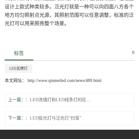
设计上款式种类较多。泛光灯就是一种可以向四面八方各个
地方均匀照射点光源，其照射范围可以任意调整，标准的泛
光灯可以用来照亮整个场景。
0
标签
LED瓦楞灯
本文网址： http://www.qinmeiled.com/news/489.html
上一篇：
LED洗墙灯和LED线条灯的区别在哪里？
下一篇：
LED投光灯与泛光灯“扫盲”