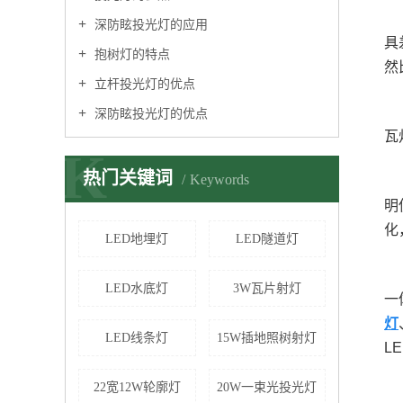
深防眩投光灯的应用
具
抱树灯的特点
然
立杆投光灯的优点
深防眩投光灯的优点
瓦
K
热门关键词
Keywords
明
化
LED地埋灯
LED隧道灯
LED水底灯
3W瓦片射灯
一
灯
LED线条灯
15W插地照树射灯
L
22宽12W轮廓灯
20W一束光投光灯