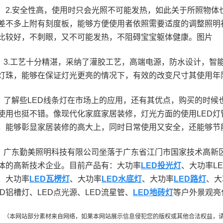
2.安全性高，使用时只会光照不可能发热，如此关于所照物体
差不多上附有刻度板，能够方便使用者依照需要适度的调整照明
比较好，不刺眼，又不可能发热，不阻碍宝宝躯体健康。图片
3.工艺十分精湛，采纳了灌胶工艺，高端电源，防水设计，智
灯珠，能够在保证灯光更亮的情况下，有效的改变尺寸其使用年
了解些LED线条灯在市场上的应用，还有其优点，购买的时候
使用也挺不错。像现代化家庭家居装修，灯光方面的使用LED
，能够彰显家居装修的高大上，同时日常使用又安全，还能够节
广东勤美照明科技有限公司坐落于广东省江门市国家技术高新区
体的高新技术企业。目前产品有：大功率
LED投光灯
、大功率L
、大功率
LED瓦楞灯
、大功率
LED水底灯
、大功率
LED路灯
、大
ED铝槽灯、LED点光源、LED流星管、
LED地砖灯
等户外景观亮
（本网站部分素材来自网络，如果本网站展示信息侵犯您的版权或其他合法权益，