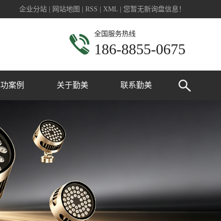
企业分站
|
网站地图
|
RSS
|
XML
|
您暂无新询盘信息！
全国服务热线
186-8855-0675
成功案例
关于勤美
联系勤美
业广场亮化
公司简介
政工程亮化
联系我们
宅楼盘亮化
桥梁亮化
建筑亮化
公园亮化