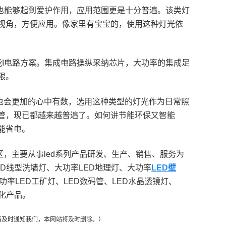
也能够起到爱护作用，应用范围更是十分普遍。该类灯
视角，方便应用。像家里有宝宝的，使用这种灯光依
能I电路方案。集成电路操纵采纳芯片，大功率的集成足
限。
也会更加的心中有数，选用这种类型的灯光作为日常照
灯管，现已都越来越普遍了。如何讲节能环保又智能
能省电。
，主要从事led系列产品研发、生产、销售、服务为
ED线型洗墙灯、大功率LED地理灯、大功率
LED壁
功率LED工矿灯、LED数码管、LED水晶透镜灯、
化产品。
请及时通知我们，本网站将及时删除。）