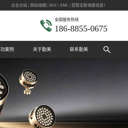
企业分站
|
网站地图
|
RSS
|
XML
|
您暂无新询盘信息！
全国服务热线
186-8855-0675
成功案例
关于勤美
联系勤美
业广场亮化
公司简介
政工程亮化
联系我们
宅楼盘亮化
桥梁亮化
建筑亮化
公园亮化