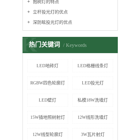
抱树灯的特点
立杆投光灯的优点
深防眩投光灯的优点
K
热门关键词
Keywords
LED地砖灯
LED格栅线条灯
RGBW四色轮廓灯
LED投光灯
LED壁灯
私模18W洗墙灯
15W插地照树射灯
12W线形洗墙灯
12W线型轮廓灯
3W瓦片射灯