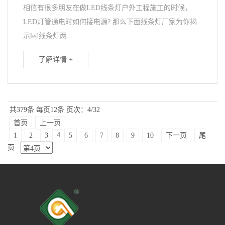
相信有很多朋友在做LED线条灯户外工程施工的时候，
LED灯管通电时如何接电源? 那么下面线条灯厂家为你揭
示led线条灯两...
了解详情 +
共379条
每页12条
页次：4/32
首页
上一页
4
1
2
3
5
6
7
8
9
10
下一页
尾
页