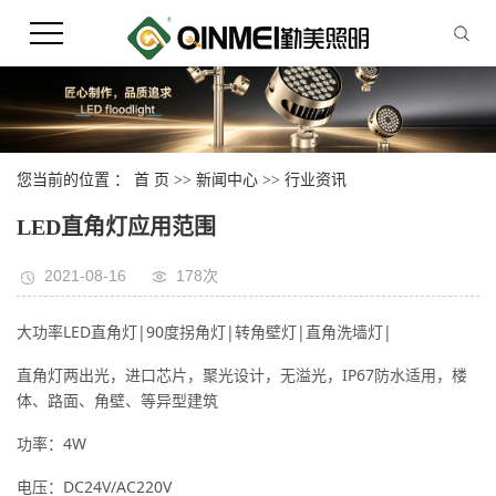
您当前的位置 ：
首 页
>>
新闻中心
>>
行业资讯
LED直角灯应用范围
2021-08-16
178次
大功率LED直角灯|90度拐角灯|转角壁灯|直角洗墙灯|
直角灯两出光，进口芯片，聚光设计，无溢光，IP67防水适用，楼
体、路面、角壁、等异型建筑
功率：4W
电压：DC24V/AC220V